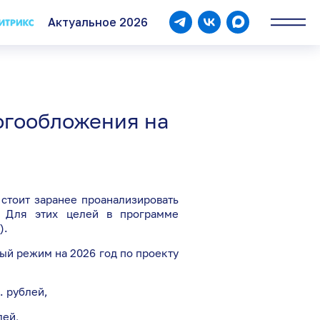
Актуальное 2026
Контакты
логообложения на
8 (8172) 23-10-20
info@logasoftplus.ru
стоит заранее проанализировать
. Для этих целей в программе
).
ый режим на 2026 год по проекту
. рублей,
лей,