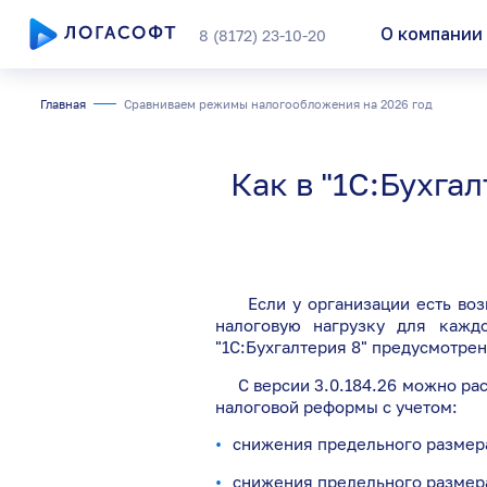
О компании
8 (8172) 23-10-20
Главная
Сравниваем режимы налогообложения на 2026 год
Подобрать прод
Как в "1С:Бухга
Внедрение реш
Сопровождени
Если у организации есть возмо
налоговую нагрузку для кажд
"1С:Бухгалтерия 8" предусмотрен
С версии 3.0.184.26 можно расс
налоговой реформы с учетом:
снижения предельного размера
снижения предельного размера 