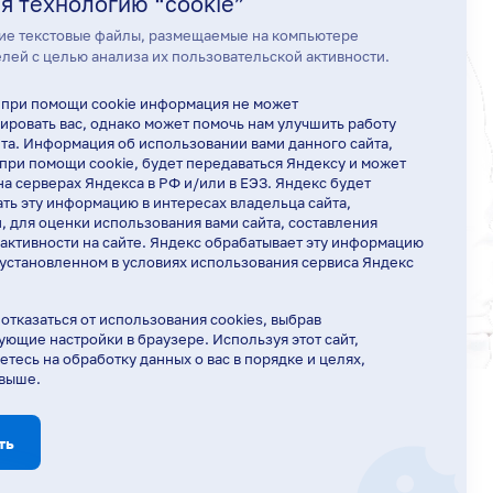
я технологию “cookie”
ие текстовые файлы, размещаемые на компьютере
лей с целью анализа их пользовательской активности.
 при помощи cookie информация не может
ровать вас, однако может помочь нам улучшить работу
та. Информация об использовании вами данного сайта,
при помощи cookie, будет передаваться Яндексу и может
на серверах Яндекса в РФ и/или в ЕЭЗ. Яндекс будет
ть эту информацию в интересах владельца сайта,
и, для оценки использования вами сайта, составления
 активности на сайте. Яндекс обрабатывает эту информацию
 установленном в условиях использования сервиса Яндекс
отказаться от использования cookies, выбрав
ующие настройки в браузере. Используя этот сайт,
етесь на обработку данных о вас в порядке и целях,
 выше.
Ирина Вишнякова
Здравствуйте! Готова помочь вам.
Напишите мне, если у вас появятся
ть
вопросы.