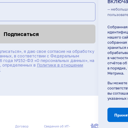
включа
— небольш
пользовате
Собранная
идентифици
Подписаться
нашего сай
собранная 
храниться 
писаться», я даю свое согласие на обработку
обрабатыва
анных, в соответствии с Федеральным
в частност
06 года №152-ФЗ «О персональных данных», на
отчётов об
й, определенных в
Политике в отношении
в порядке,
х
Метрика.
Вы можете 
соответств
вы соглаша
указанных
Приня
Договор
Сведения об ИТ-