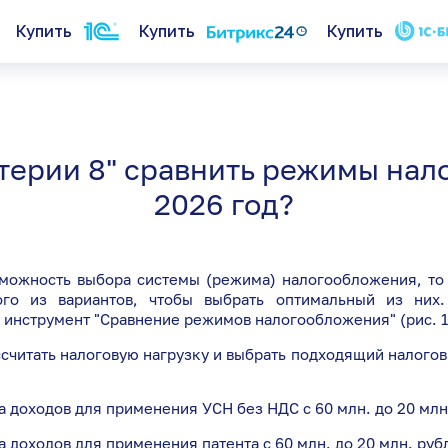
Купить
Купить
Купить
укт
О нас
лтерии 8" сравнить режимы на
Вакансии
ений
2026 год?
Документы
е
Отзывы
жность выбора системы (режима) налогообложения, то 
ого из вариантов, чтобы выбрать оптимальный из них
 инструмент "Сравнение режимов налогообложения" (рис. 1
читать налоговую нагрузку и выбрать подходящий налогов
 доходов для применения УСН без НДС с 60 млн. до 20 млн
доходов для применения патента с 60 млн. до 20 млн. руб