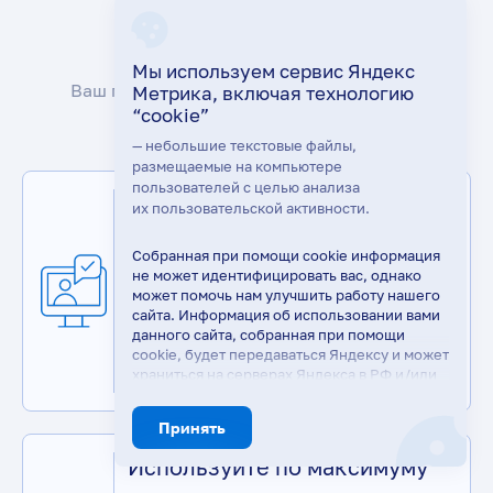
Сопровождение
Мы используем сервис Яндекс
Ваш гид по эффективной техподдержке
Метрика, включая технологию
«ЛОГАСОФТ ПЛЮС»:
“cookie”
— небольшие текстовые файлы,
размещаемые на компьютере
пользователей с целью анализа
Прямая линия связи
их пользовательской активности.
Для гарантированной и быстрой
Собранная при помощи cookie информация
помощи пишите нам в
не может идентифицировать вас, однако
специализированный чат «Тех.
может помочь нам улучшить работу нашего
поддержка ЛОГАСОФТ ПЛЮС» на
сайта. Информация об использовании вами
клиентском портале Битрикс24. Это
данного сайта, собранная при помощи
самый оперативный способ решить
cookie, будет передаваться Яндексу и может
храниться на серверах Яндекса в РФ и/или
ваш вопрос!
в ЕЭЗ. Яндекс будет обрабатывать
эту информацию в интересах владельца
Принять
сайта, в частности, для оценки
использования вами сайта, составления
Используйте по максимуму
отчётов об активности на сайте. Яндекс