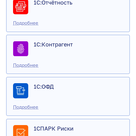
1С:Отчётность
1С:Контрагент
1С:ОФД
1СПАРК Риски