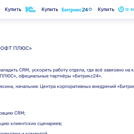
Купить
Купить
Купить
укт
О нас
Вакансии
АСОФТ ПЛЮС»
ений
Документы
е
Отзывы
аладить CRM, ускорить работу отдела, где всё завязано на
ПЛЮС», официальные партнёры «Битрикс24».
ясина, начальник Центра корпоративных внедрений «Битри
грацию CRM;
ацию клиентских сценариев;
роектами и командой.