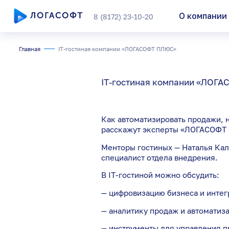
О компании
8 (8172) 23-10-20
Главная
IT-гостиная компании «ЛОГАСОФТ ПЛЮС»
Подобрать прод
IT-гостиная компании «ЛОГ
Внедрение реш
Сопровождени
Как автоматизировать продажи, н
расскажут эксперты «ЛОГАСОФТ 
Менторы гостиных — Наталья Кал
специалист отдела внедрения.
В IT-гостиной можно обсудить:
— цифровизацию бизнеса и инте
— аналитику продаж и автоматиз
— инструменты для управления п