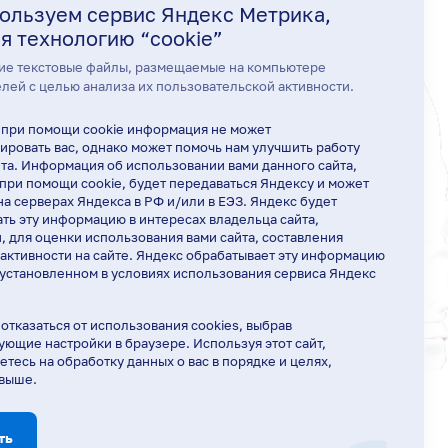
ользуем сервис Яндекс Метрика,
я технологию “cookie”
ие текстовые файлы, размещаемые на компьютере
лей с целью анализа их пользовательской активности.
 при помощи cookie информация не может
ровать вас, однако может помочь нам улучшить работу
та. Информация об использовании вами данного сайта,
при помощи cookie, будет передаваться Яндексу и может
на серверах Яндекса в РФ и/или в ЕЭЗ. Яндекс будет
ть эту информацию в интересах владельца сайта,
и, для оценки использования вами сайта, составления
 активности на сайте. Яндекс обрабатывает эту информацию
 установленном в условиях использования сервиса Яндекс
отказаться от использования cookies, выбрав
ующие настройки в браузере. Используя этот сайт,
етесь на обработку данных о вас в порядке и целях,
 выше.
Ирина Вишнякова
Здравствуйте! Готова помочь вам.
Напишите мне, если у вас появятся
ть
вопросы.