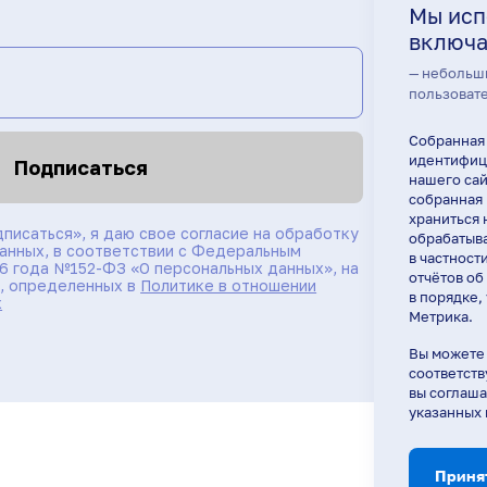
Мы исп
включа
— небольш
пользовате
Собранная
идентифици
Подписаться
нашего сай
собранная 
храниться 
писаться», я даю свое согласие на обработку
обрабатыва
анных, в соответствии с Федеральным
в частност
06 года №152-ФЗ «О персональных данных», на
отчётов об
й, определенных в
Политике в отношении
в порядке,
х
Метрика.
Вы можете 
соответств
вы соглаша
указанных
Приня