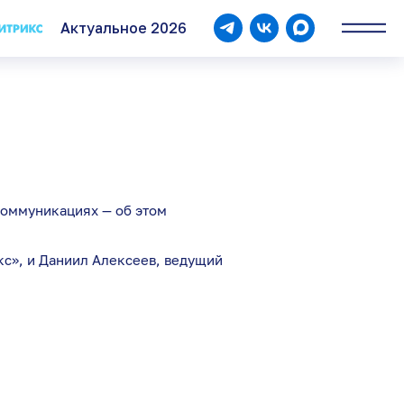
Актуальное 2026
Контакты
8 (8172) 23-10-20
info@logasoftplus.ru
 коммуникациях — об этом
кс», и Даниил Алексеев, ведущий