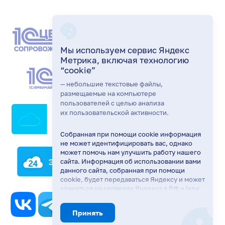
Мы используем сервис Яндекс
Метрика, включая технологию
“cookie”
— небольшие текстовые файлы,
размещаемые на компьютере
пользователей с целью анализа
их пользовательской активности.
Ирина Вишнякова
Собранная при помощи cookie информация
Здравствуйте! Готова помочь
не может идентифицировать вас, однако
вам. Напишите мне, если у
может помочь нам улучшить работу нашего
вас появятся вопросы.
сайта. Информация об использовании вами
данного сайта, собранная при помощи
cookie, будет передаваться Яндексу и может
храниться на серверах Яндекса в РФ и/или
в ЕЭЗ. Яндекс будет обрабатывать
эту информацию в интересах владельца
Принять
сайта, в частности, для оценки
использования вами сайта, составления