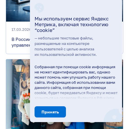
Мы используем сервис Яндекс
Метрика, включая технологию
17.03.2026
“cookie”
— небольшие текстовые файлы,
В России упростят доступ бизнеса к
размещаемые на компьютере
управленческой аналитике
пользователей с целью анализа
их пользовательской активности.
Собранная при помощи cookie информация
не может идентифицировать вас, однако
может помочь нам улучшить работу нашего
сайта. Информация об использовании вами
данного сайта, собранная при помощи
cookie, будет передаваться Яндексу и может
храниться на серверах Яндекса в РФ и/или
в ЕЭЗ. Яндекс будет обрабатывать
эту информацию в интересах владельца
Принять
сайта, в частности, для оценки
использования вами сайта, составления
отчётов об активности на сайте. Яндекс