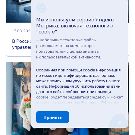
Мы используем сервис Яндекс
Метрика, включая технологию
17.03.2026
“cookie”
— небольшие текстовые файлы,
В России упростят доступ бизнеса к
размещаемые на компьютере
управленческой аналитике
пользователей с целью анализа
их пользовательской активности.
Собранная при помощи cookie информация
не может идентифицировать вас, однако
может помочь нам улучшить работу нашего
сайта. Информация об использовании вами
данного сайта, собранная при помощи
cookie, будет передаваться Яндексу и может
храниться на серверах Яндекса в РФ и/или
в ЕЭЗ. Яндекс будет обрабатывать
эту информацию в интересах владельца
Принять
сайта, в частности, для оценки
использования вами сайта, составления
отчётов об активности на сайте. Яндекс