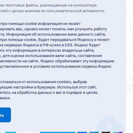
ие текстовые файлы, размещаемые на компьютере
лей с целью анализа их пользовательской активности.
 при помощи cookie информация не может
ровать вас, однако может помочь нам улучшить работу
та. Информация об использовании вами данного сайта,
при помощи cookie, будет передаваться Яндексу и может
на серверах Яндекса в РФ и/или в ЕЭЗ. Яндекс будет
ть эту информацию в интересах владельца сайта,
и, для оценки использования вами сайта, составления
 активности на сайте. Яндекс обрабатывает эту информацию
 установленном в условиях использования сервиса Яндекс
отказаться от использования cookies, выбрав
ующие настройки в браузере. Используя этот сайт,
етесь на обработку данных о вас в порядке и целях,
 выше.
Ирина Вишнякова
Здравствуйте! Готова помочь вам.
Напишите мне, если у вас появятся
ть
вопросы.