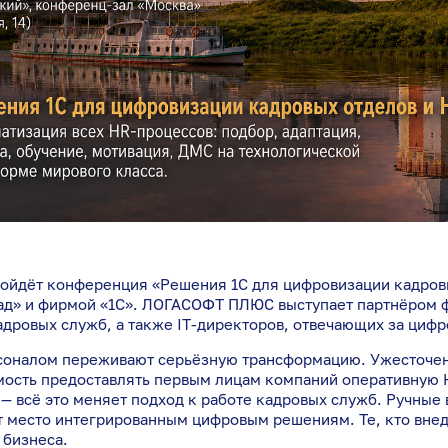
 пройдёт конференция «Решения 1С для цифровизации кадро
пад» и фирмой «1С». ЛОГАСОФТ ПЛЮС выступает партнёром 
адровых служб, а также IT-директоров, отвечающих за циф
рсоналом переживают серьёзную трансформацию. Ужесточен
ость предоставлять первым лицам компаний оперативную H
— всё это меняет подход к работе кадровых служб. Ручные
 место интегрированным цифровым решениям. Те, кто внед
 бизнеса.