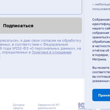
— небольш
пользовате
Собранная
идентифици
Подписаться
нашего сай
собранная 
храниться 
писаться», я даю свое согласие на обработку
обрабатыва
анных, в соответствии с Федеральным
в частност
06 года №152-ФЗ «О персональных данных», на
отчётов об
й, определенных в
Политике в отношении
в порядке,
х
Метрика.
Вы можете 
соответств
вы соглаша
указанных
Приня
Договор
Сведения об ИТ-
оферты
деятельности