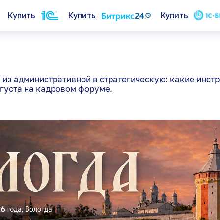
Купить
Купить
Купить
укт
О нас
из административной в стратегическую: какие инстр
густа на кадровом форуме.
Вакансии
ений
Документы
е
Отзывы